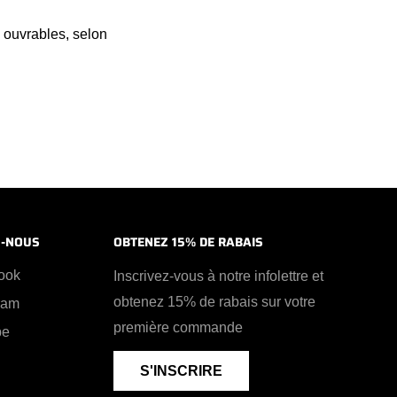
s ouvrables, selon
Z-NOUS
OBTENEZ 15% DE RABAIS
ook
Inscrivez-vous à notre infolettre et
obtenez 15% de rabais sur votre
ram
première commande
be
S'INSCRIRE