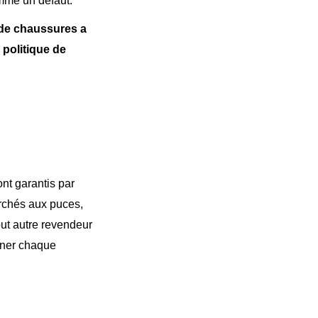
omme un défaut.
 de chaussures a
 politique de
nt garantis par
rchés aux puces,
out autre revendeur
gner chaque