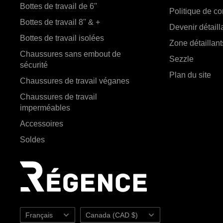
Bottes de travail de 6''
Politique de con
Bottes de travail 8'' & +
Devenir détaill
Bottes de travail isolées
Zone détaillant
Chaussures sans embout de
Sezzle
sécurité
Plan du site
Chaussures de travail véganes
Chaussures de travail
imperméables
Accessoires
Soldes
Langue
Pays/région
Français
Canada (CAD $)