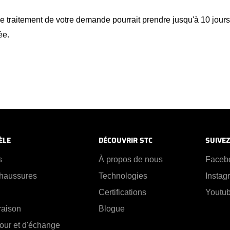
le traitement de votre demande pourrait prendre jusqu'à 10 jour
ée.
ÈLE
DÉCOUVRIR STC
SUIVE
s
À propos de nous
Faceb
chaussures
Technologies
Instag
Certifications
Youtu
vraison
Blogue
tour et d'échange