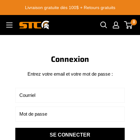
Passer
Livraison gratuite dès 100$ + Retours gratuits
au
contenu
0
STC
Footwear
Connexion
Entrez votre email et votre mot de passe :
Courriel
Mot de passe
SE CONNECTER