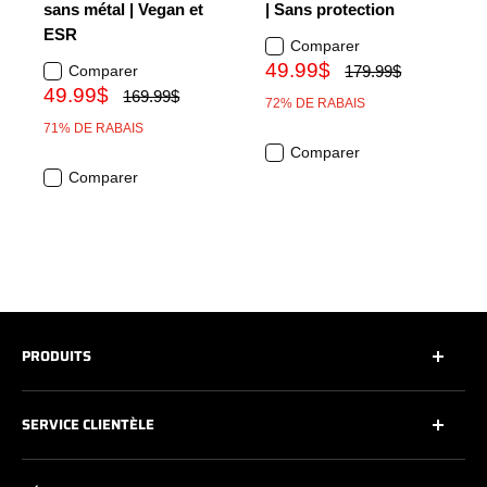
sans métal | Vegan et
| Sans protection
ESR
Comparer
49.99$
Comparer
179.99$
49.99$
169.99$
72% DE RABAIS
71% DE RABAIS
Comparer
Comparer
PRODUITS
Tous
SERVICE CLIENTÈLE
Toutes les chaussures de sécurité
Souliers de travail
Contactez-nous