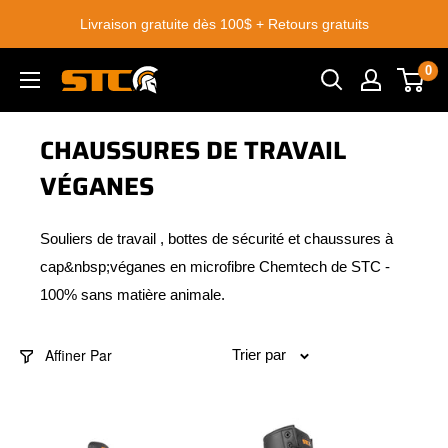
Passer
Livraison gratuite dès 100$ + Retours gratuits
au
contenu
0
STC
Footwear
CHAUSSURES DE TRAVAIL
VÉGANES
Souliers de travail , bottes de sécurité et chaussures à
cap&nbsp;véganes en microfibre Chemtech de STC -
100% sans matière animale.
Affiner Par
Trier par