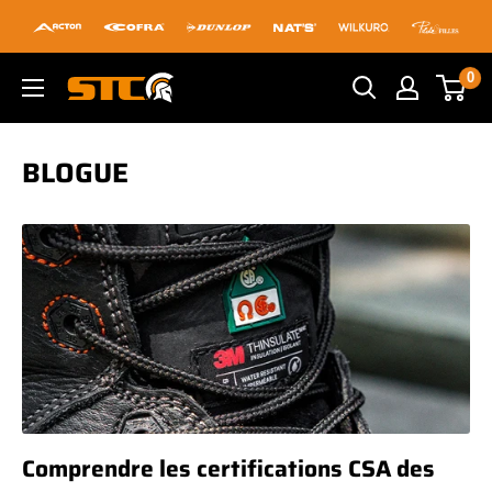
Passer
au
contenu
0
STC
Footwear
BLOGUE
Comprendre les certifications CSA des