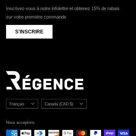
Chaussures de travail véganes
Devenir détaillant
Youtube
Inscrivez-vous à notre infolettre et obtenez 15% de rabais
Chaussures de travail imperméables
sur votre première commande
Zone détaillants
Accessoires
Sezzle
S'INSCRIRE
Soldes
Plan du site
Langue
Pays/région
Français
Canada (CAD $)
Nous acceptons