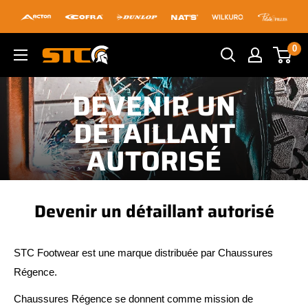
Passer
au
contenu
0
STC
DEVENIR UN
Footwear
DÉTAILLANT
AUTORISÉ
Devenir un détaillant autorisé
STC Footwear est une marque distribuée par Chaussures
Régence.
Chaussures Régence se donnent comme mission de