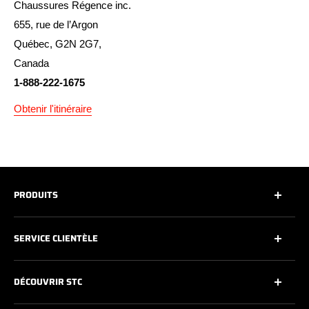
Chaussures Régence inc.
655, rue de l’Argon
Québec, G2N 2G7,
Canada
1-888-222-1675
Obtenir l'itinéraire
PRODUITS
Tous
SERVICE CLIENTÈLE
Toutes les chaussures de sécurité
Souliers de travail
Contactez-nous
DÉCOUVRIR STC
Souliers de travail athlétiques
Entretien des chaussures
Bottes de travail de 6''
Garantie
À propos de nous