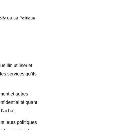
ou sa
pify
Politique
llir, utiliser et
es services qu’ils
ment et autres
fidentialité quant
d’achat.
t leurs politiques