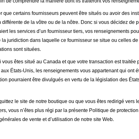
afin de comprendre la manière dont ils traiteront vos renseignem
er que certains fournisseurs peuvent être situés ou avoir des inst
n différente de la vôtre ou de la nôtre. Donc si vous décidez de 
uiert les services d’un fournisseur tiers, vos renseignements pour
e la juridiction dans laquelle ce fournisseur se situe ou celles de 
ations sont situées.
si vous êtes situé au Canada et que votre transaction est traitée
aux États-Unis, les renseignements vous appartenant qui ont ét
tion pourraient être divulgués en vertu de la législation des État
uittez le site de notre boutique ou que vous êtes redirigé vers 
iers, vous n’êtes plus régi par la présente Politique de protection
générales de vente et d’utilisation de notre site Web.