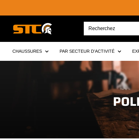
Passer
au
contenu
STC
Footwear
CHAUSSURES
PAR SECTEUR D'ACTIVITÉ
EX
POL