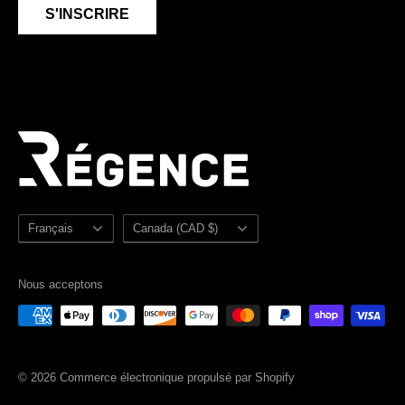
S'INSCRIRE
Soldes
Plan du site
Langue
Pays/région
Français
Canada (CAD $)
Nous acceptons
© 2026
Commerce électronique propulsé par Shopify