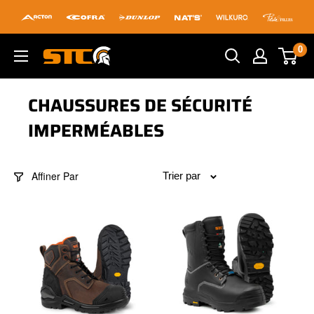
Passer
au
contenu
0
STC
Footwear
CHAUSSURES DE SÉCURITÉ
IMPERMÉABLES
Affiner Par
Trier par