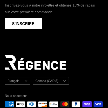
Chaussures de travail véganes
Devenir détaillant
Youtube
Inscrivez-vous à notre infolettre et obtenez 15% de rabais
Chaussures de travail imperméables
sur votre première commande
Zone détaillants
Accessoires
Sezzle
S'INSCRIRE
Soldes
Plan du site
Langue
Pays/région
Français
Canada (CAD $)
Nous acceptons