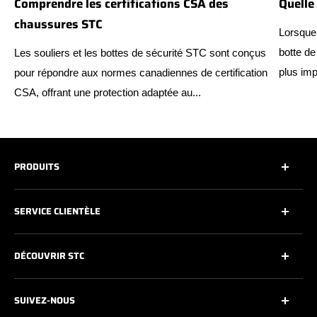
Comprendre les certifications CSA des
Quelle
chaussures STC
Lorsque 
botte de
Les souliers et les bottes de sécurité STC sont conçus
plus imp
pour répondre aux normes canadiennes de certification
CSA, offrant une protection adaptée au...
PRODUITS
Tous
SERVICE CLIENTÈLE
Toutes les chaussures de sécurité
Souliers de travail
Contactez-nous
DÉCOUVRIR STC
Souliers de travail athlétiques
Entretien des chaussures
Bottes de travail de 6''
Garantie
À propos de nous
SUIVEZ-NOUS
Bottes de travail 8'' & +
Politique de livraison
Technologies