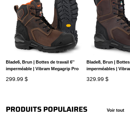
Blade6, Brun | Bottes de travail 6''
Blade8, Brun | Bottes 
imperméable | Vibram Megagrip Pro
imperméables | Vibr
Prix
Prix
299.99 $
329.99 $
réduit
réduit
PRODUITS POPULAIRES
Voir tout