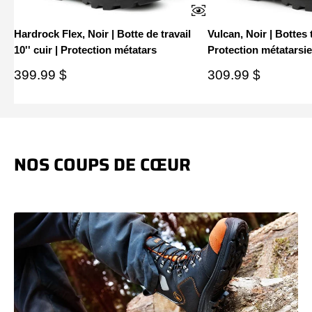
Hardrock Flex, Noir | Botte de travail
Vulcan, Noir | Bottes t
10'' cuir | Protection métatars
Protection métatarsi
Prix
Prix
399.99 $
309.99 $
réduit
réduit
NOS COUPS DE CŒUR