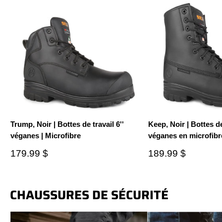
Trump, Noir | Bottes de travail 6''
Keep, Noir | Bottes de 
véganes | Microfibre
véganes en microfibr
Prix
Prix
179.99 $
189.99 $
réduit
réduit
CHAUSSURES DE SÉCURITÉ