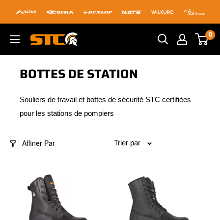
Passer
au
contenu
0
STC
Footwear
BOTTES DE STATION
Souliers de travail et bottes de sécurité STC certifiées
pour les stations de pompiers
Affiner Par
Trier par