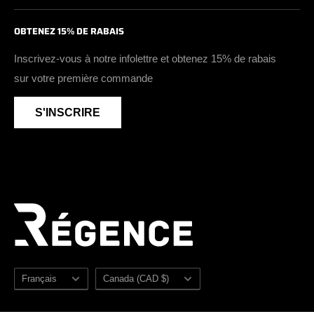
Bottes de travail isolées
Politique de retour et d'échange
Certifications
Facebook
OBTENEZ 15% DE RABAIS
Chaussures sans embout de sécurité
Politique de confidentialité
Blogue
Instagram
Chaussures de travail véganes
Devenir détaillant
Youtube
Inscrivez-vous à notre infolettre et obtenez 15% de rabais
Chaussures de travail imperméables
sur votre première commande
Zone détaillants
Accessoires
Sezzle
S'INSCRIRE
Soldes
Plan du site
Langue
Pays/région
Français
Canada (CAD $)