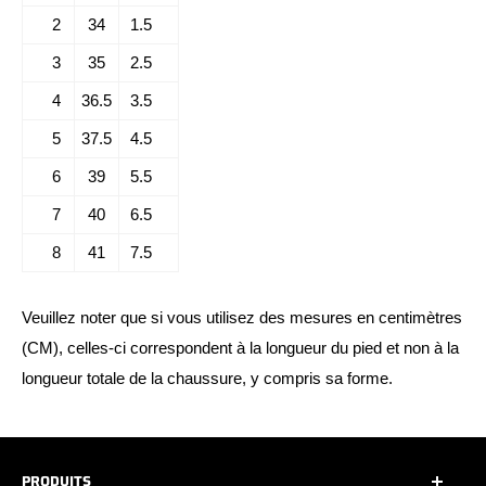
2
34
1.5
3
35
2.5
4
36.5
3.5
5
37.5
4.5
6
39
5.5
7
40
6.5
8
41
7.5
Veuillez noter que si vous utilisez des mesures en centimètres
(CM), celles-ci correspondent à la longueur du pied et non à la
longueur totale de la chaussure, y compris sa forme.
PRODUITS