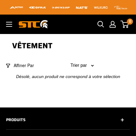
Passer
au
contenu
0
STC
Footwear
VÊTEMENT
Affiner Par
Trier par
Désolé, aucun produit ne correspond à votre sélection
PRODUITS
Tous