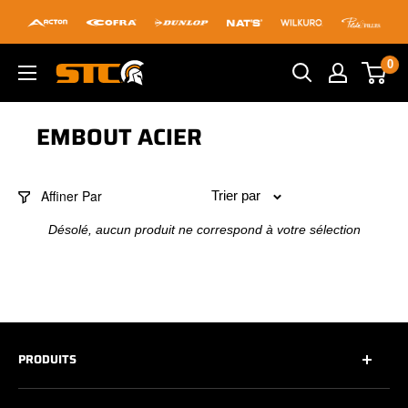
Passer
au
contenu
0
STC
Footwear
EMBOUT ACIER
Affiner Par
Trier par
Désolé, aucun produit ne correspond à votre sélection
PRODUITS
Tous