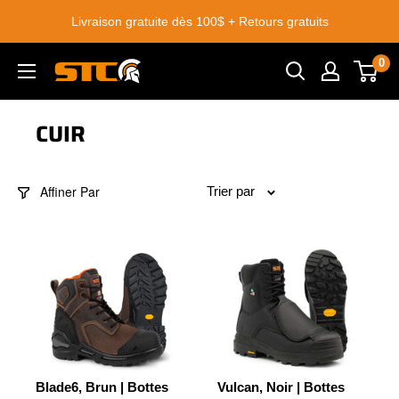
Passer
on gratuite dès 100$ + Retours gratuits
au
contenu
0
STC
Footwear
CUIR
Affiner Par
Trier par
Blade6, Brun | Bottes
Vulcan, Noir | Bottes