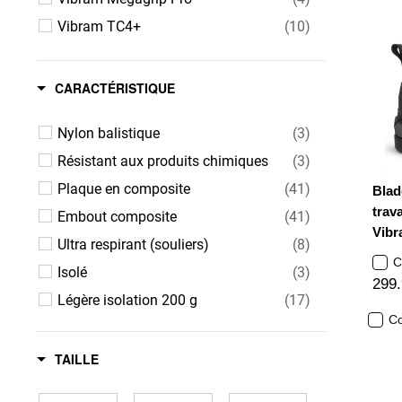
Vibram TC4+
(10)
CARACTÉRISTIQUE
Nylon balistique
(3)
Résistant aux produits chimiques
(3)
Plaque en composite
(41)
Blad
trava
Embout composite
(41)
Vibr
Ultra respirant (souliers)
(8)
C
Isolé
(3)
299
Légère isolation 200 g
(17)
C
Résistant au purin
(5)
Sans métal
(25)
TAILLE
PU - Polyuréthane (bottes)
(2)