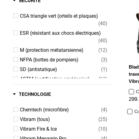
SÉCURITÉ
CSA triangle vert (orteils et plaques)
(40)
ESR (résistant aux chocs électriques)
(40)
M (protection métatarsienne)
(12)
NFPA (bottes de pompiers)
(3)
Blad
SD (antistatique)
(1)
trava
ASTM (certification américaine)
(13)
Vibr
C
TECHNOLOGIE
299
Chemtech (microfibre)
(4)
C
Vibram (tous)
(25)
Vibram Fire & Ice
(10)
Vibram Megagrip Pro
(4)