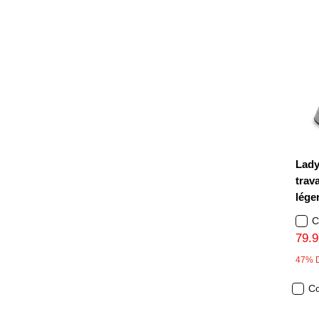
Lady
trav
lége
C
79.9
47% 
C