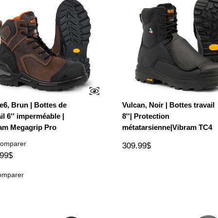
e6, Brun | Bottes de
Vulcan, Noir | Bottes travail
il 6'' imperméable |
8''| Protection
am Megagrip Pro
métatarsienne|Vibram TC4
omparer
309.99$
.99$
omparer