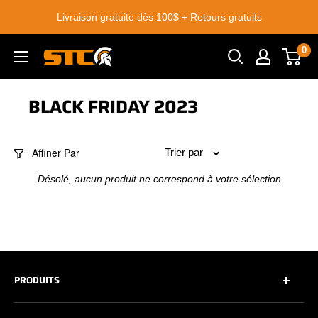
Passer
Livraison gratuite dès 100$ + Retours gratuits
au
contenu
0
STC
Footwear
BLACK FRIDAY 2023
Affiner Par
Trier par
Désolé, aucun produit ne correspond à votre sélection
PRODUITS
Tous