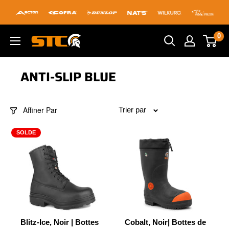
Passer
au
contenu
0
STC
Footwear
ANTI-SLIP BLUE
Affiner Par
Trier par
SOLDE
Blitz-Ice, Noir | Bottes
Cobalt, Noir| Bottes de