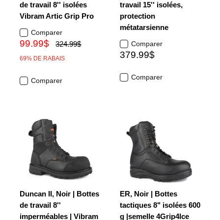
de travail 8'' isolées
travail 15'' isolées,
Vibram Artic Grip Pro
protection
métatarsienne
Comparer
99.99$
324.99$
Comparer
379.99$
69% DE RABAIS
Comparer
Comparer
Duncan II, Noir | Bottes
ER, Noir | Bottes
de travail 8''
tactiques 8" isolées 600
imperméables | Vibram
g |semelle 4Grip4Ice